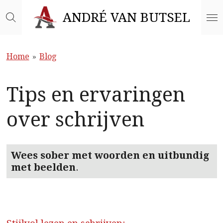
Ga
ANDRÉ VAN BUTSEL
direct
naar
de
Home
»
Blog
hoofdinhoud
Tips en ervaringen
over schrijven
Wees sober met woorden en uitbundig
met beelden
.