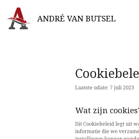
Ga
direct
ANDRÉ VAN BUTSEL
naar
de
hoofdinhoud
Cookiebele
Laatste udate: 7 juli 2023
Wat zijn cookies
Dit Cookiebeleid legt uit w
informatie die we verzame
instellingen kunnen word