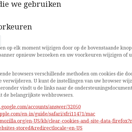
 die we gebruiken
orkeuren
n op elk moment wijzigen door op de bovenstaande knop 
banner opnieuw bezoeken en uw voorkeuren wijzigen of
lende browsers verschillende methoden om cookies die do
e verwijderen. U kunt de instellingen van uw browser wijz
eronder vindt u de links naar de ondersteuningsdocumen
it de belangrijkste webbrowsers.
t.google.com/accounts/answer/32050
apple.com/en-in/guide/safari/sfri11471/mac
.mozilla.org/en-US/kb/clear-cookies-and-site-data-firefox?
bsites-stored&redirectlocale=en-US