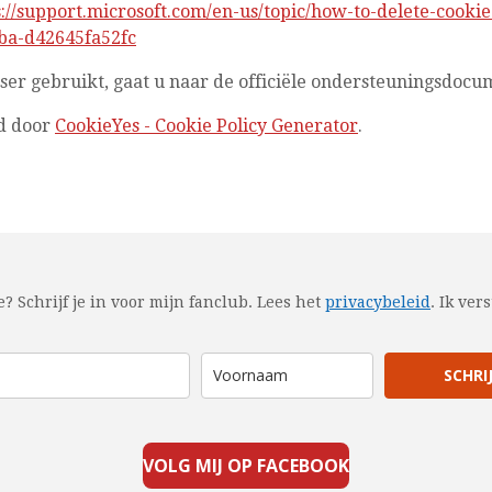
s://support.microsoft.com/en-us/topic/how-to-delete-cookie-
ba-d42645fa52fc
er gebruikt, gaat u naar de officiële ondersteuningsdoc
d door
CookieYes - Cookie Policy Generator
.
e? Schrijf je in voor mijn fanclub.
Lees het
privacybeleid
.
Ik ver
SCHRIJ
VOLG MIJ OP FACEBOOK