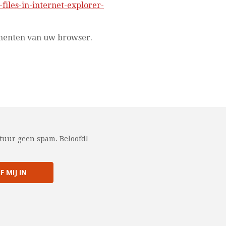
files-in-internet-explorer-
umenten van uw browser.
stuur geen spam. Beloofd!
F MIJ IN