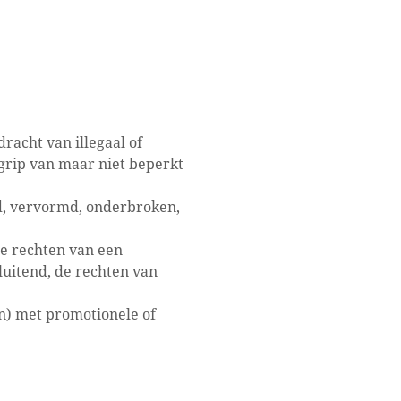
racht van illegaal of
egrip van maar niet beperkt
d, vervormd, onderbroken,
de rechten van een
luitend, de rechten van
en) met promotionele of