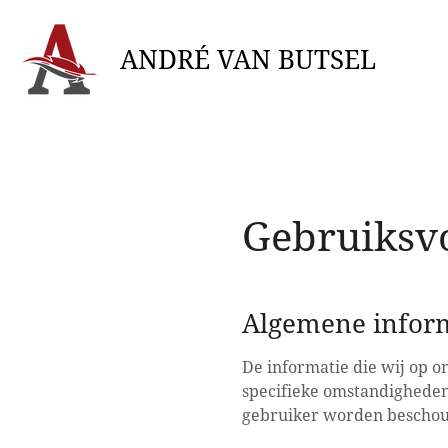
Ga
direct
ANDRÉ VAN BUTSEL
naar
de
hoofdinhoud
Gebruiksv
Algemene infor
De informatie die wij op o
specifieke omstandigheden 
gebruiker worden bescho