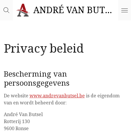
Ga
ANDRÉ VAN BUTSEL
direct
naar
de
hoofdinhoud
Privacy beleid
Bescherming van
persoonsgegevens
De website
www.andrevanbutsel.be
is de eigendom
van en wordt beheerd door:
André Van Butsel
Rotterij 130
9600 Ronse