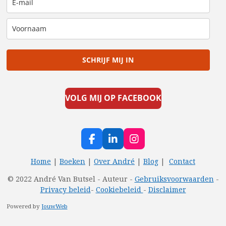
SCHRIJF MIJ IN
VOLG MIJ OP FACEBOOK
F
L
I
a
i
n
c
n
s
Home
|
Boeken
|
Over André
|
Blog
|
Contact
e
k
t
© 2022 André Van Butsel - Auteur -
Gebruiksvoorwaarden
-
b
e
a
Privacy beleid
-
Cookiebeleid
-
Disclaimer
o
d
g
o
I
r
Powered by
JouwWeb
k
n
a
m