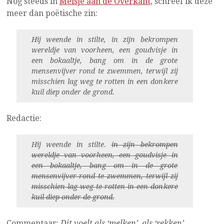
Nog steeds in
Meisje aan de Overkant
, schreef ik deze
meer dan poëtische zin:
Hij weende in stilte, in zijn bekrompen
wereldje van voorheen, een goudvisje in
een bokaaltje, bang om in de grote
mensenvijver rond te zwemmen, terwijl zij
misschien lag weg te rotten in een donkere
kuil diep onder de grond.
Redactie:
Hij weende in stilte.
in zijn bekrompen
wereldje van voorheen, een goudvisje in
een bokaaltje, bang om in de grote
mensenvijver rond te zwemmen, terwijl zij
misschien lag weg te rotten in een donkere
kuil diep onder de grond.
Commentaar:
Dit voelt als ‘melken’, als ‘rekken’.