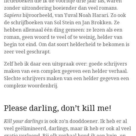
fictieboeken die ik de voorbije drie jaar las, waren
zonder uitzondering boeiender dan veel romans.
Sapiens
bijvoorbeeld, van Yuval Noah Harari. Zo ook
de schrijfboeken van Sol Stein en Jan Brokken. Ze
hebben allemaal één ding gemeen: ze lezen als een
roman, geen woord te veel of te weinig, helder van
begin tot eind. Om dat soort helderheid te bekomen is
zeer veel geschrapt.
Zelf heb ik daar een uitspraak over: goede schrijvers
maken van een complex gegeven een helder verhaal.
Slechte schrijvers maken van een helder gegeven een
complexe woordenbrij.
Please darling, don’t kill me!
Kill your darlings
is ook zo’n dooddoener. Ik heb er al
veel geëlimineerd, darlings, maar ik heb er ook al veel
gratie verleend. Bij elk verhaal houd ik een knip- en