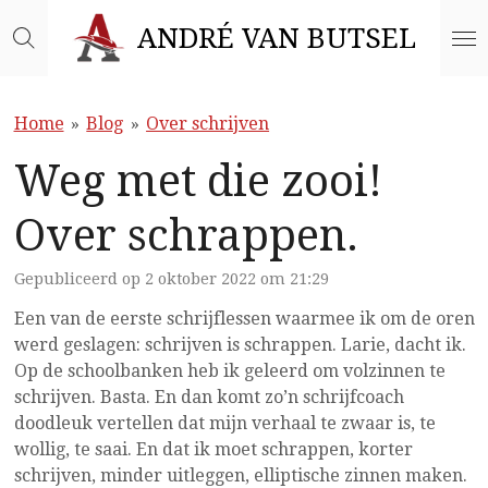
Ga
ANDRÉ VAN BUTSEL
direct
naar
de
Home
»
Blog
»
Over schrijven
hoofdinhoud
Weg met die zooi!
Over schrappen.
Gepubliceerd op 2 oktober 2022 om 21:29
Een van de eerste schrijflessen waarmee ik om de oren
werd geslagen: schrijven is schrappen. Larie, dacht ik.
Op de schoolbanken heb ik geleerd om volzinnen te
schrijven. Basta. En dan komt zo’n schrijfcoach
doodleuk vertellen dat mijn verhaal te zwaar is, te
wollig, te saai. En dat ik moet schrappen, korter
schrijven, minder uitleggen, elliptische zinnen maken.