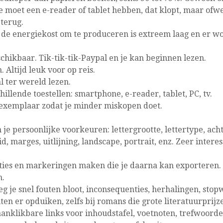
je moet een e-reader of tablet hebben, dat klopt, maar ofwel
 terug.
 de energiekost om te produceren is extreem laag en er w
schikbaar. Tik-tik-tik-Paypal en je kan beginnen lezen.
 Altijd leuk voor op reis.
al ter wereld lezen.
hillende toestellen: smartphone, e-reader, tablet, PC, tv.
jkexemplaar zodat je minder miskopen doet.
 je persoonlijke voorkeuren: lettergrootte, lettertype, ach
d, marges, uitlijning, landscape, portrait, enz. Zeer intere
ities en markeringen maken die je daarna kan exporteren. 
h.
eg je snel fouten bloot, inconsequenties, herhalingen, stop
ten er opduiken, zelfs bij romans die grote literatuurpri
anklikbare links voor inhoudstafel, voetnoten, trefwoorde