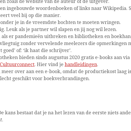
n zoals de website van de auteur of de uitgever.
en ingebouwde woordenboeken of links naar Wikipedia. S
 leert veel bij op die manier.
 zonder je in de vreemdste bochten te moeten wringen.
g. Leuk als je partner wil slapen en jij nog wil lezen.
 als er pandemieën uitbreken en bibliotheken en boekhand
f vliegtuig zonder vervelende meelezers die opmerkingen ma
 goed’ of: ‘ik haat die schrijver’.
otheken bieden sinds augustus 2020 gratis e-books aan via
Cultuurconnect
. Hier vind je
handleidingen
.
el meer over aan een e-book, omdat de productiekost laag is
slecht geschikt voor boekverbrandingen.
 kans bestaat dat je na het lezen van de eerste niets ande
t
.