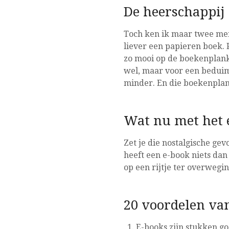
De heerschappij
Toch ken ik maar twee men
liever een papieren boek. P
zo mooi op de boekenplank
wel, maar voor een beduim
minder. En die boekenplan
Wat nu met het 
Zet je die nostalgische ge
heeft een e-book niets dan 
op een rijtje ter overwegi
20 voordelen va
E-books zijn stukken g