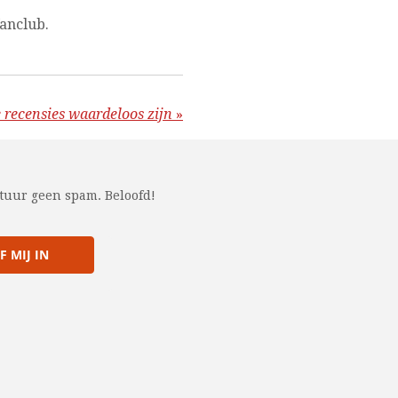
fanclub.
recensies waardeloos zijn
»
stuur geen spam. Beloofd!
F MIJ IN