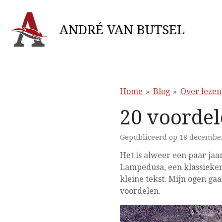
Ga
direct
ANDRÉ VAN BUTSEL
naar
de
hoofdinhoud
Home
»
Blog
»
Over lezen
20 voordel
Gepubliceerd op 18 decembe
Het is alweer een paar jaa
Lampedusa, een klassieker 
kleine tekst. Mijn ogen ga
voordelen.