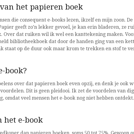
 van het papieren boek
sen die consequent e-books lezen, ikzelf en mijn zoon. D
apier geeft zo’n lekker gevoel, je kan erin bladeren, ze ru
. Over dat ruiken wil ik wel een kanttekening maken. Voo
eld bibliotheekboek dat door de handen ging van een kett
k staat op de duur ook maar krom te trekken en stof te ve
e-book?
voelens over dat papieren boek even opzij, en denk je ook 
voordelen. Dit is geen pleidooi. Ik zet de voordelen van d
ng, omdat veel mensen het e-book nog niet hebben ontdekt.
n het e-book
oedkoper dan papieren boeken, soms 50 tot 75%. Gewoon 