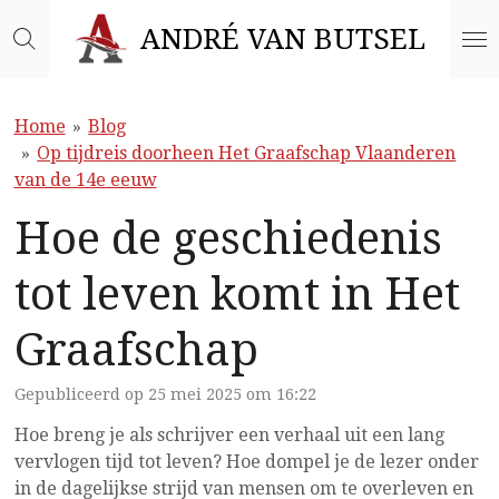
Ga
ANDRÉ VAN BUTSEL
direct
naar
de
Home
»
Blog
hoofdinhoud
»
Op tijdreis doorheen Het Graafschap Vlaanderen
van de 14e eeuw
Hoe de geschiedenis
tot leven komt in Het
Graafschap
Gepubliceerd op 25 mei 2025 om 16:22
Hoe breng je als schrijver een verhaal uit een lang
vervlogen tijd tot leven? Hoe dompel je de lezer onder
in de dagelijkse strijd van mensen om te overleven en