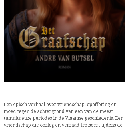
Een episch verhaal over vriendschap, opoffering en
moed tegen de achtergrond van een van de meest
tumultueuze periodes in de Vlaamse geschiedenis. Een
vriendschap die oorlog en verraad trotseert tijdens de