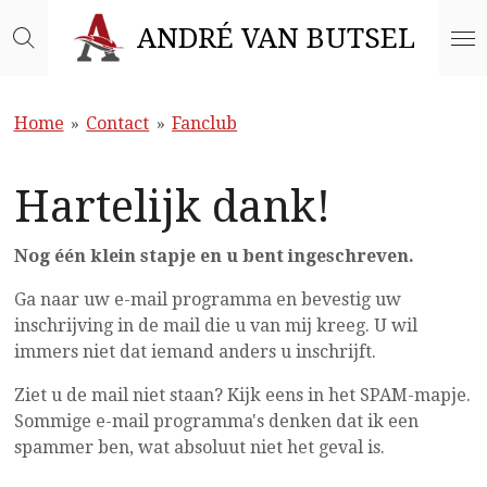
Ga
ANDRÉ VAN BUTSEL
direct
naar
de
Home
»
Contact
»
Fanclub
hoofdinhoud
Hartelijk dank!
Nog één klein stapje en u bent ingeschreven.
Ga naar uw e-mail programma en bevestig uw
inschrijving in de mail die u van mij kreeg. U wil
immers niet dat iemand anders u inschrijft.
Ziet u de mail niet staan? Kijk eens in het SPAM-mapje.
Sommige e-mail programma's denken dat ik een
spammer ben, wat absoluut niet het geval is.