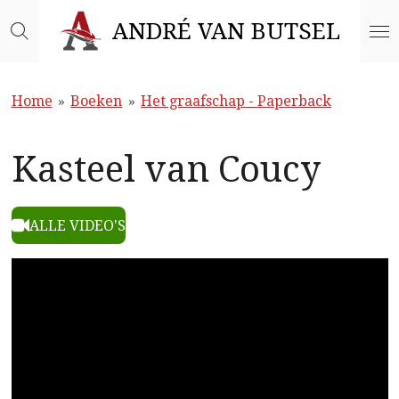
Ga
ANDRÉ VAN BUTSEL
direct
naar
de
Home
»
Boeken
»
Het graafschap - Paperback
hoofdinhoud
Kasteel van Coucy
ALLE VIDEO'S